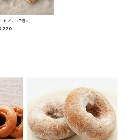
こセブン（7個入）
3,220